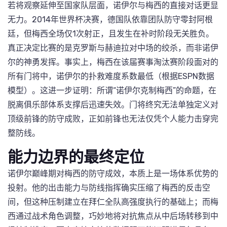
若将观察延伸至国家队层面，诺伊尔与梅西的直接对话更显
无力。2014年世界杯决赛，德国队依靠团队防守零封阿根
廷，但梅西全场仅1次射正，且发生在补时阶段无关胜负。
真正决定比赛的是克罗斯与赫迪拉对中场的绞杀，而非诺伊
尔的神勇发挥。事实上，梅西在该届赛事淘汰赛阶段面对的
所有门将中，诺伊尔的扑救难度系数最低（根据ESPN数据
模型）。这进一步证明：所谓“诺伊尔克制梅西”的命题，在
脱离俱乐部体系支撑后迅速失效。门将终究无法单独定义对
顶级前锋的防守成败，正如前锋也无法仅凭个人能力击穿完
整防线。
能力边界的最终定位
诺伊尔巅峰期对梅西的防守成效，本质上是一场体系优势的
投射。他的出击能力与防线指挥确实压缩了梅西的反击空
间，但这种压制建立在拜仁全队高强度执行的基础上；而梅
西通过战术角色调整，巧妙地将对抗焦点从中后场转移到中