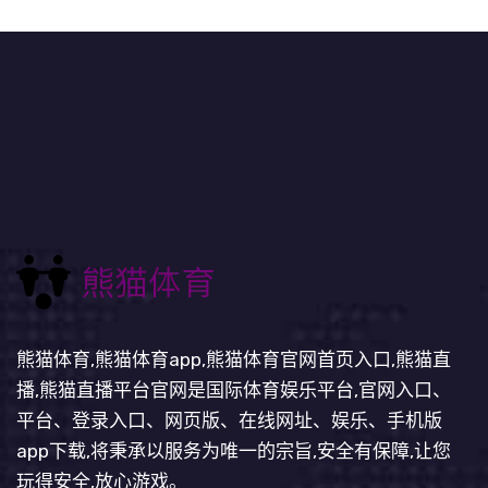
熊猫体育,熊猫体育app,熊猫体育官网首页入口,熊猫直
播,熊猫直播平台官网是国际体育娱乐平台,官网入口、
平台、登录入口、网页版、在线网址、娱乐、手机版
app下载,将秉承以服务为唯一的宗旨,安全有保障,让您
玩得安全,放心游戏。