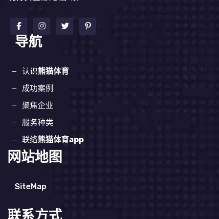
导航
认识
熊猫体育
成功案例
聚焦企业
服务种类
联络
熊猫体育app
网站地图
SiteMap
联系方式