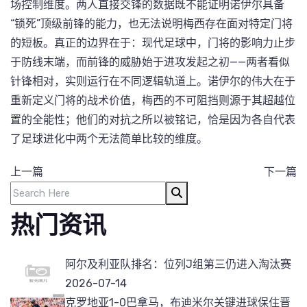
场控制维度。两人直接交锋的数据既不能证明诺伊尔具备
“锁死”顶级前锋的能力，也无法说明梅西存在面对特定门将
的短板。真正的边界在于：现代足球中，门将的影响力止步
于防线末端，而前锋的威胁始于进攻发起之初——两者看似
针锋相对，实则运行在不同逻辑轨道上。诺伊尔的伟大在于
重新定义门将的战术价值，梅西的不可阻挡则源于其超越位
置的全能性；他们的对抗之所以被铭记，恰是因为各自代表
了足球进化中两个无法简单比较的维度。
上一篇
下一篇
热门资讯
阿尔及利亚队排名：位列J组第三仍进入淘汰赛
2026-07-14
克罗地亚1-0巴拿马，布迪米尔关键进球保住晋