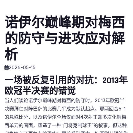
诺伊尔巅峰期对梅西
的防守与进攻应对解
析
2026-05-15
一场被反复引用的对抗：2013年
欧冠半决赛的错觉
当人们谈论诺伊尔巅峰期对梅西的防守时，2013年欧冠半
决赛拜仁对阵巴萨的比赛几乎成为默认起点。那两回合6-1
的悬殊比分，以及诺伊尔全场仅面对4次射正却多次化解梅
西单刀的画面，塑造了一种“门将克制球王”的叙事。但这种