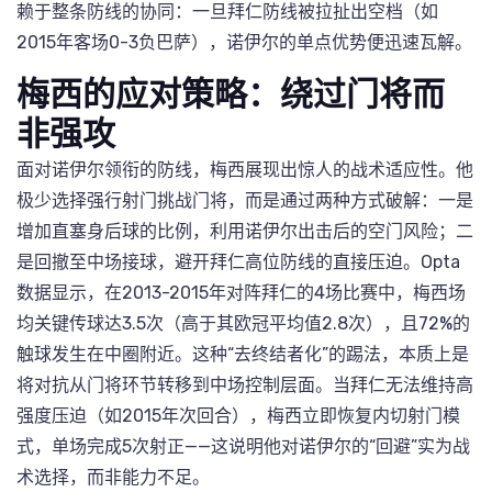
赖于整条防线的协同：一旦拜仁防线被拉扯出空档（如
2015年客场0-3负巴萨），诺伊尔的单点优势便迅速瓦解。
梅西的应对策略：绕过门将而
非强攻
面对诺伊尔领衔的防线，梅西展现出惊人的战术适应性。他
极少选择强行射门挑战门将，而是通过两种方式破解：一是
增加直塞身后球的比例，利用诺伊尔出击后的空门风险；二
是回撤至中场接球，避开拜仁高位防线的直接压迫。Opta
数据显示，在2013-2015年对阵拜仁的4场比赛中，梅西场
均关键传球达3.5次（高于其欧冠平均值2.8次），且72%的
触球发生在中圈附近。这种“去终结者化”的踢法，本质上是
将对抗从门将环节转移到中场控制层面。当拜仁无法维持高
强度压迫（如2015年次回合），梅西立即恢复内切射门模
式，单场完成5次射正——这说明他对诺伊尔的“回避”实为战
术选择，而非能力不足。