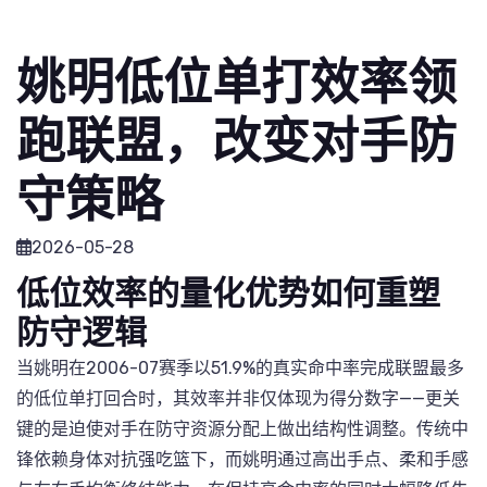
姚明低位单打效率领
跑联盟，改变对手防
守策略
2026-05-28
低位效率的量化优势如何重塑
防守逻辑
当姚明在2006-07赛季以51.9%的真实命中率完成联盟最多
的低位单打回合时，其效率并非仅体现为得分数字——更关
键的是迫使对手在防守资源分配上做出结构性调整。传统中
锋依赖身体对抗强吃篮下，而姚明通过高出手点、柔和手感